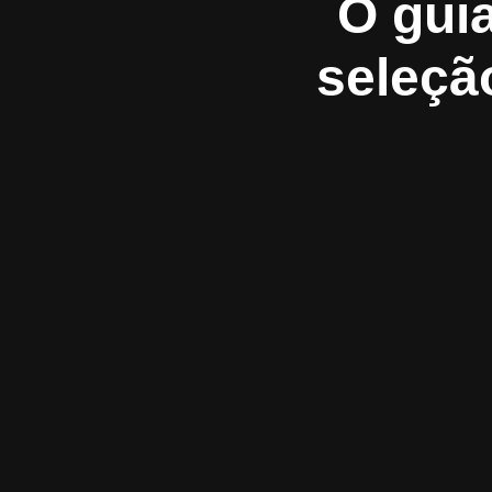
O gui
seleçã